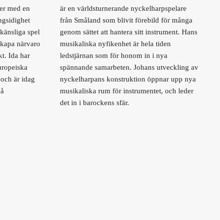
ker med en
är en världsturnerande nyckelharpspelare
ngsidighet
från Småland som blivit förebild för många
 känsliga spel
genom sättet att hantera sitt instrument. Hans
 skapa närvaro
musikaliska nyfikenhet är hela tiden
t. Ida har
ledstjärnan som för honom in i nya
uropeiska
spännande samarbeten. Johans utveckling av
och är idag
nyckelharpans konstruktion öppnar upp nya
på
musikaliska rum för instrumentet, och leder
det in i barockens sfär.