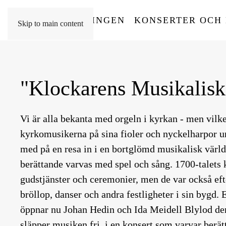
HEM
FÖRENINGEN
KONSERTER OCH
Skip to main content
"Klockarens Musikalisk
Vi är alla bekanta med orgeln i kyrkan - men vilk
kyrkomusikerna på sina fioler och nyckelharpor u
med på en resa in i en bortglömd musikalisk värld,
berättande varvas med spel och sång. 1700-talets
gudstjänster och ceremonier, men de var också ef
bröllop, danser och andra festligheter i sin bygd. 
öppnar nu Johan Hedin och Ida Meidell Blylod de
släpper musiken fri, i en konsert som varvar berä