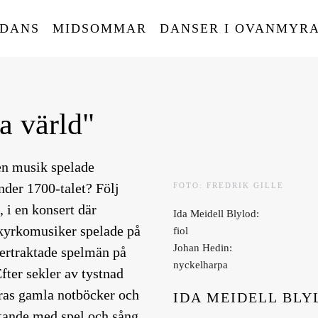
 DANS
MIDSOMMAR
DANSER I OVANMYR
a värld"
en musik spelade
nder 1700-talet? Följ
FOTO: FREDRIK GILLE
 i en konsert där
Ida Meidell Blylod:
 kyrkomusiker spelade på
fiol
Johan Hedin:
tertraktade spelmän på
nyckelharpa
Efter sekler av tystnad
ras gamla notböcker och
IDA MEIDELL BLY
ttande med spel och sång.