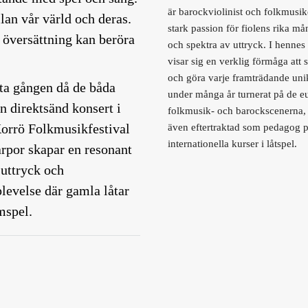
är barockviolinist och folkmusi
lan vår värld och deras.
stark passion för fiolens rika må
 översättning kan beröra
och spektra av uttryck. I hennes
visar sig en verklig förmåga att
och göra varje framträdande unik
ta gången då de båda
under många år turnerat på de e
n direktsänd konsert i
folkmusik- och barockscenerna, 
orrö Folkmusikfestival
även eftertraktad som pedagog 
internationella kurser i låtspel.
arpor skapar en resonant
 uttryck och
levelse där gamla låtar
mspel.