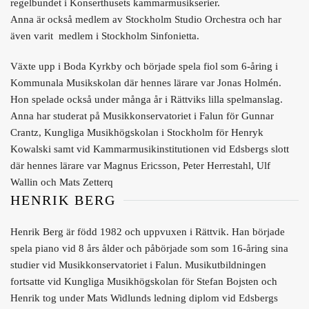
regelbundet i Konserthusets kammarmusikserier.
Anna är också medlem av Stockholm Studio Orchestra och har
även varit medlem i Stockholm Sinfonietta.
Växte upp i Boda Kyrkby och började spela fiol som 6-åring i
Kommunala Musikskolan där hennes lärare var Jonas Holmén.
Hon spelade också under många år i Rättviks lilla spelmanslag.
Anna har studerat på Musikkonservatoriet i Falun för Gunnar
Crantz, Kungliga Musikhögskolan i Stockholm för Henryk
Kowalski samt vid Kammarmusikinstitutionen vid Edsbergs slott
där hennes lärare var Magnus Ericsson, Peter Herrestahl, Ulf
Wallin och Mats Zetterq
HENRIK BERG
Henrik Berg är född 1982 och uppvuxen i Rättvik. Han började
spela piano vid 8 års ålder och påbörjade som som 16-åring sina
studier vid Musikkonservatoriet i Falun. Musikutbildningen
fortsatte vid Kungliga Musikhögskolan för Stefan Bojsten och
Henrik tog under Mats Widlunds ledning diplom vid Edsbergs