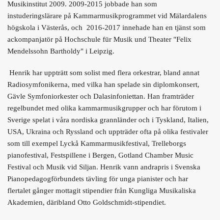
Musikinstitut 2009. 2009-2015 jobbade han som
instuderingslärare på Kammarmusikprogrammet vid Mälardalens
högskola i Västerås, och 2016-2017 innehade han en tjänst som
ackompanjatör på Hochschule für Musik und Theater "Felix
Mendelssohn Bartholdy" i Leipzig.
Henrik har uppträtt som solist med flera orkestrar, bland annat
Radiosymfonikerna, med vilka han spelade sin diplomkonsert,
Gävle Symfoniorkester och Dalasinfoniettan. Han framträder
regelbundet med olika kammarmusikgrupper och har förutom i
Sverige spelat i våra nordiska grannländer och i Tyskland, Italien,
USA, Ukraina och Ryssland och uppträder ofta på olika festivaler
som till exempel Lyckå Kammarmusikfestival, Trelleborgs
pianofestival, Festspillene i Bergen, Gotland Chamber Music
Festival och Musik vid Siljan. Henrik vann andrapris i Svenska
Pianopedagogförbundets tävling för unga pianister och har
flertalet gånger mottagit stipendier från Kungliga Musikaliska
Akademien, däribland Otto Goldschmidt-stipendiet.