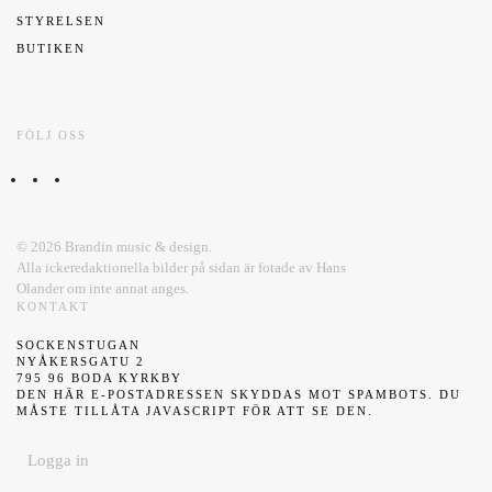
STYRELSEN
BUTIKEN
FÖLJ OSS
©
2026
Brandin music & design.
Alla ickeredaktionella bilder på sidan är fotade av Hans
Olander om inte annat anges.
KONTAKT
SOCKENSTUGAN
NYÅKERSGATU 2
795 96 BODA KYRKBY
DEN HÄR E-POSTADRESSEN SKYDDAS MOT SPAMBOTS. DU
MÅSTE TILLÅTA JAVASCRIPT FÖR ATT SE DEN.
Logga in