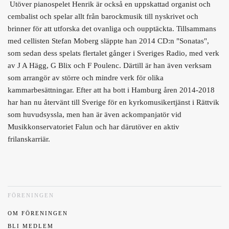
Utöver pianospelet Henrik är också en uppskattad organist och
cembalist och spelar allt från barockmusik till nyskrivet och
brinner för att utforska det ovanliga och oupptäckta. Tillsammans
med cellisten Stefan Moberg släppte han 2014 CD:n "Sonatas",
som sedan dess spelats flertalet gånger i Sveriges Radio, med verk
av J A Hägg, G Blix och F Poulenc. Därtill är han även verksam
som arrangör av större och mindre verk för olika
kammarbesättningar. Efter att ha bott i Hamburg åren 2014-2018
har han nu återvänt till Sverige för en kyrkomusikertjänst i Rättvik
som huvudsyssla, men han är även ackompanjatör vid
Musikkonservatoriet Falun och har därutöver en aktiv
frilanskarriär.
FÖRENINGEN
OM FÖRENINGEN
BLI MEDLEM