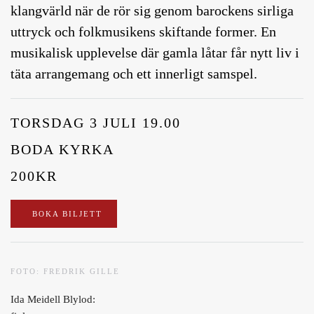
klangvärld när de rör sig genom barockens sirliga
uttryck och folkmusikens skiftande former. En
musikalisk upplevelse där gamla låtar får nytt liv i
täta arrangemang och ett innerligt samspel.
TORSDAG 3 JULI 19.00
BODA KYRKA
200KR
BOKA BILJETT
FOTO: FREDRIK GILLE
Ida Meidell Blylod: