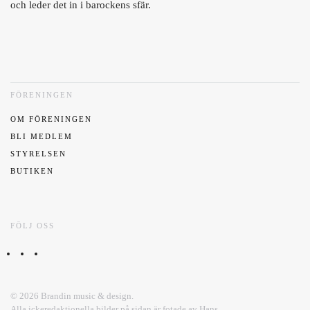
och leder det in i barockens sfär.
FÖRENINGEN
OM FÖRENINGEN
BLI MEDLEM
STYRELSEN
BUTIKEN
FÖLJ OSS
©
2026
Brandin music & design.
Alla ickeredaktionella bilder på sidan är fotade av Hans