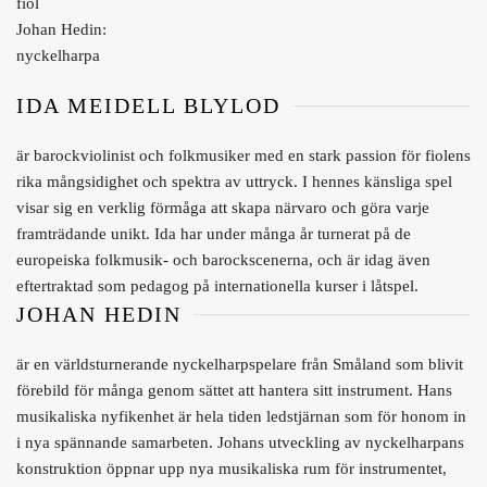
fiol
Johan Hedin:
nyckelharpa
IDA MEIDELL BLYLOD
är barockviolinist och folkmusiker med en stark passion för fiolens
rika mångsidighet och spektra av uttryck. I hennes känsliga spel
visar sig en verklig förmåga att skapa närvaro och göra varje
framträdande unikt. Ida har under många år turnerat på de
europeiska folkmusik- och barockscenerna, och är idag även
eftertraktad som pedagog på internationella kurser i låtspel.
JOHAN HEDIN
är en världsturnerande nyckelharpspelare från Småland som blivit
förebild för många genom sättet att hantera sitt instrument. Hans
musikaliska nyfikenhet är hela tiden ledstjärnan som för honom in
i nya spännande samarbeten. Johans utveckling av nyckelharpans
konstruktion öppnar upp nya musikaliska rum för instrumentet,