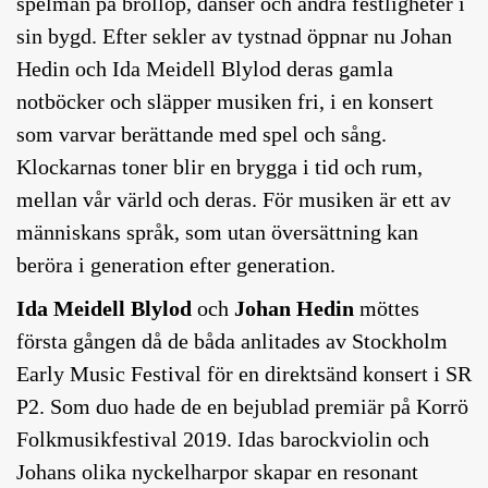
spelmän på bröllop, danser och andra festligheter i
sin bygd. Efter sekler av tystnad öppnar nu Johan
Hedin och Ida Meidell Blylod deras gamla
notböcker och släpper musiken fri, i en konsert
som varvar berättande med spel och sång.
Klockarnas toner blir en brygga i tid och rum,
mellan vår värld och deras. För musiken är ett av
människans språk, som utan översättning kan
beröra i generation efter generation.
Ida Meidell Blylod
och
Johan Hedin
möttes
första gången då de båda anlitades av Stockholm
Early Music Festival för en direktsänd konsert i SR
P2. Som duo hade de en bejublad premiär på Korrö
Folkmusikfestival 2019. Idas barockviolin och
Johans olika nyckelharpor skapar en resonant