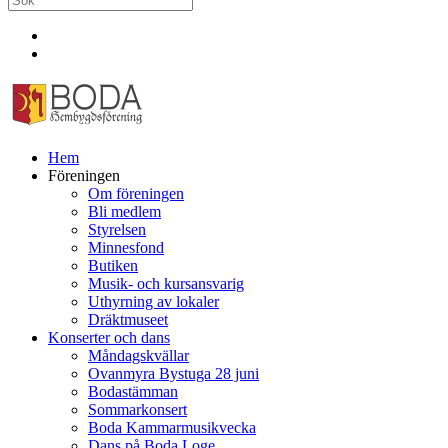
Hem
Föreningen
Om föreningen
Bli medlem
Styrelsen
Minnesfond
Butiken
Musik- och kursansvarig
Uthyrning av lokaler
Dräktmuseet
Konserter och dans
Måndagskvällar
Ovanmyra Bystuga 28 juni
Bodastämman
Sommarkonsert
Boda Kammarmusikvecka
Dans på Boda Loge