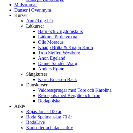
Midsommar
Danser i Ovanmyra
Kurser
Anmäl dig här
Låtkurser
Barn och Ungdomskurs
Låtkurs för de vuxna
Olle Moraeus
Knapp Britta & Knapp Karin
Tron Steffen Westberg
Ånon Egeland
Daniel Sandén-Warg
Anders Røine
Sångkurser
Karin Ericsson Back
Danskurser
Valdresspringar med Tore och Karolina
Rørospols med Bergitte och Tron
Bodapolska
Arkiv
Röjås Jonas 100 år
Boda Spelmanslag 70 år
BodaLive
Konserter och dans arkiv