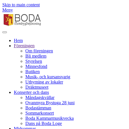
Skip to main content
Meny
Hem
Föreningen
Om föreningen
Bli medlem
Styrelsen
Minnesfond
Butiken
Musik- och kursansvarig
Uthyrning av lokaler
Dräktmuseet
Konserter och dans
Måndagskvällar
Ovanmyra Bystuga 28 juni
Bodastämman
Sommarkonsert
Boda Kammarmusikvecka
Dans på Boda Loge
Midsommar