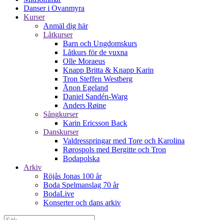
Danser i Ovanmyra
Kurser
Anmäl dig här
Låtkurser
Barn och Ungdomskurs
Låtkurs för de vuxna
Olle Moraeus
Knapp Britta & Knapp Karin
Tron Steffen Westberg
Ånon Egeland
Daniel Sandén-Warg
Anders Røine
Sångkurser
Karin Ericsson Back
Danskurser
Valdresspringar med Tore och Karolina
Rørospols med Bergitte och Tron
Bodapolska
Arkiv
Röjås Jonas 100 år
Boda Spelmanslag 70 år
BodaLive
Konserter och dans arkiv