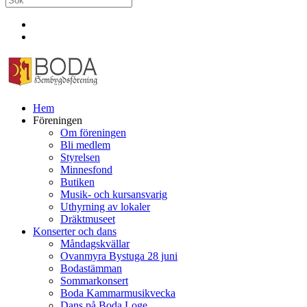
Hem
Föreningen
Om föreningen
Bli medlem
Styrelsen
Minnesfond
Butiken
Musik- och kursansvarig
Uthyrning av lokaler
Dräktmuseet
Konserter och dans
Måndagskvällar
Ovanmyra Bystuga 28 juni
Bodastämman
Sommarkonsert
Boda Kammarmusikvecka
Dans på Boda Loge