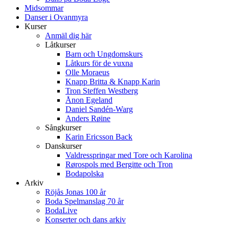
Midsommar
Danser i Ovanmyra
Kurser
Anmäl dig här
Låtkurser
Barn och Ungdomskurs
Låtkurs för de vuxna
Olle Moraeus
Knapp Britta & Knapp Karin
Tron Steffen Westberg
Ånon Egeland
Daniel Sandén-Warg
Anders Røine
Sångkurser
Karin Ericsson Back
Danskurser
Valdresspringar med Tore och Karolina
Rørospols med Bergitte och Tron
Bodapolska
Arkiv
Röjås Jonas 100 år
Boda Spelmanslag 70 år
BodaLive
Konserter och dans arkiv