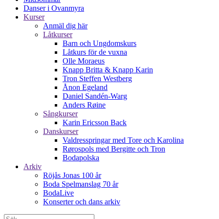
Danser i Ovanmyra
Kurser
Anmäl dig här
Låtkurser
Barn och Ungdomskurs
Låtkurs för de vuxna
Olle Moraeus
Knapp Britta & Knapp Karin
Tron Steffen Westberg
Ånon Egeland
Daniel Sandén-Warg
Anders Røine
Sångkurser
Karin Ericsson Back
Danskurser
Valdresspringar med Tore och Karolina
Rørospols med Bergitte och Tron
Bodapolska
Arkiv
Röjås Jonas 100 år
Boda Spelmanslag 70 år
BodaLive
Konserter och dans arkiv