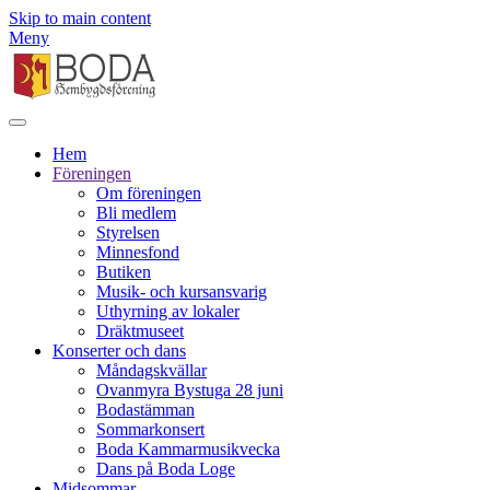
Skip to main content
Meny
Hem
Föreningen
Om föreningen
Bli medlem
Styrelsen
Minnesfond
Butiken
Musik- och kursansvarig
Uthyrning av lokaler
Dräktmuseet
Konserter och dans
Måndagskvällar
Ovanmyra Bystuga 28 juni
Bodastämman
Sommarkonsert
Boda Kammarmusikvecka
Dans på Boda Loge
Midsommar