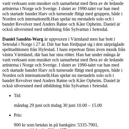
varit verksam som musiker och samarbetat med flera av de ledande
artisterna i Norge och Sverige. I slutet av 1990-talet var han med
och startade bandet Harv och turnerade flitigt med gruppen, både i
Norden och internationellt.Han spelar nu mestadels solo och i
bandet Revolver med Anders Røine och Kåre Opheim. Daniel är
också silversmed med utbildning från Sylvartun i Setesdal.
Daniel Sandén-Warg
är uppvuxen i Värmland men har bott i
Setesdal i Norge i 27 år. Där har han fördjupat sig i den särpräglade
speltraditionen från Hylestad. I hans repertoar finns även musik från
västra Värmland, där han har sina rötter. Han har under många år
varit verksam som musiker och samarbetat med flera av de ledande
artisterna i Norge och Sverige. I slutet av 1990-talet var han med
och startade bandet Harv och turnerade flitigt med gruppen, både i
Norden och internationellt.Han spelar nu mestadels solo och i
bandet Revolver med Anders Røine och Kåre Opheim. Daniel är
också silversmed med utbildning från Sylvartun i Setesdal.
Tid:
måndag 29 juni och tisdag 30 juni 10.00 – 15.00
Pris:
900 kr som betalas in på bankgiro: 5335-7901,